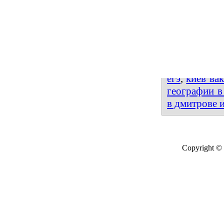
Печатники
английского
по английс
(Канада).
Также искал
егэ
,
киев ва
географии в
в дмитрове 
Copyright © 