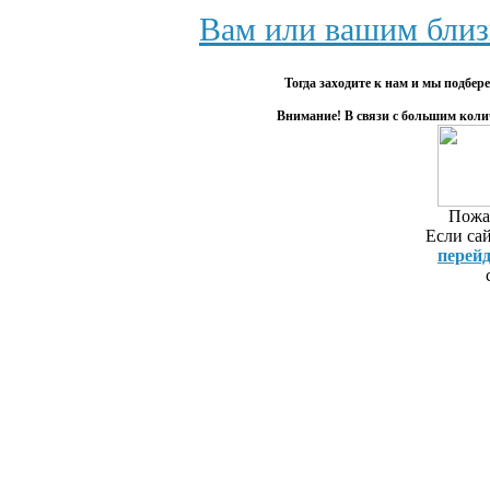
Печатники 
Вам или вашим близ
репетитор а
Московском 
Тогда заходите к нам и мы подбе
обучение с
Внимание! В связи с большим коли
английско
Английский
Репетитор а
репетитор а
Пожал
ближайшая 
Если сай
печатники Р
перей
английскому
языка Corso
Замира. Ре
французск
репетитор
репетиторо
английско
английског